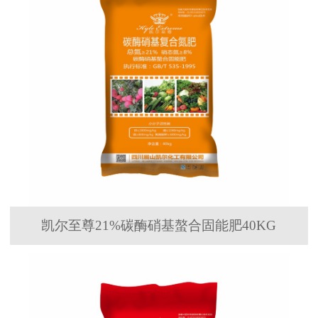
凯尔至尊21%碳酶硝基螯合固能肥40KG