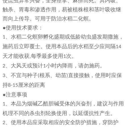
使昆虫异常兴奋，全身痉挛、麻痹而死。具内吸、
触杀、胃毒和渗透作用，易被植株根和茎叶吸收继
而向上传导。可用于防治水稻二化螟。
●使用技术要求：
、水稻二化螟卵孵化盛期或低龄幼虫盛发期撒施，
1
施药后立即覆士。使用本品后的水稻至少应间隔
14
天才能收获
每季最多使用
次。
,
1
、大风天或预计
小时内降雨，请勿施药。
2
1
、不宜与种子
根系、幼苗
直接接触，使用时应保
3
(
)
持
厘米的距离
8-15
●注意事项
、本品为烟碱乙酷胆碱受体的兴奋剂，建议与作用
1
机理不同的杀虫剂轮换使用，以延缓抗性产生。
、使用本品应采取相应的安全防护措施，穿防护
2